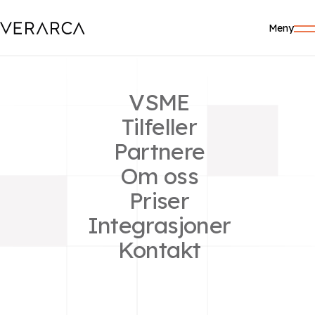
Meny
VSME
Tilfeller
Partnere
Brenner du for grønt
Om oss
skifte og
Priser
Integrasjoner
kundeopplevelser i
Kontakt
verdensklasse?