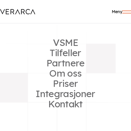
Meny
VSME
Tilfeller
Partnere
GUIDER
Om oss
Legge til brukere i
Priser
Samhandel-
Integrasjoner
organisasjoner
Kontakt