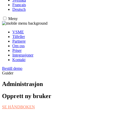
Svenska
Français
Deutsch
Meny
VSME
Tilfeller
Partnere
Om oss
Priser
Integrasjoner
Kontakt
Bestill demo
Guider
Administrasjon
Opprett ny bruker
SE HÅNDBOKEN