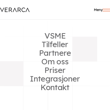
Meny
Niels Holch
VSME
Povlsen admin
Tilfeller
Partnere
Om oss
Relaterte innlegg
Priser
Integrasjoner
Image fallback
Hello world!
Kontakt