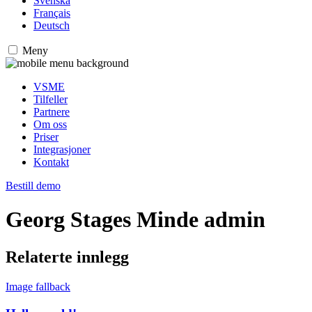
Svenska
Français
Deutsch
Meny
VSME
Tilfeller
Partnere
Om oss
Priser
Integrasjoner
Kontakt
Bestill demo
Georg Stages Minde admin
Relaterte innlegg
Image fallback