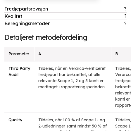
Tredjepartsrevisjon
?
Kvalitet
?
Beregningsmetoder
?
Detaljeret metodefordeling
Parameter
A
B
Third Party
Tildeles, når en Verarca-verificeret
Tildeles
Audit
tredjepart har bekræftet, at alle
Verarca-
relevante Scope 1, 2 og 3 konti er
tredjepa
medtaget i rapporteringsperioden.
bekræfte
relevan
konti er
rapport
Quality
Tildeles, når 100 % af Scope 1- og
Tildeles
2-udledninger samt mindst 50 % af
Scope 1