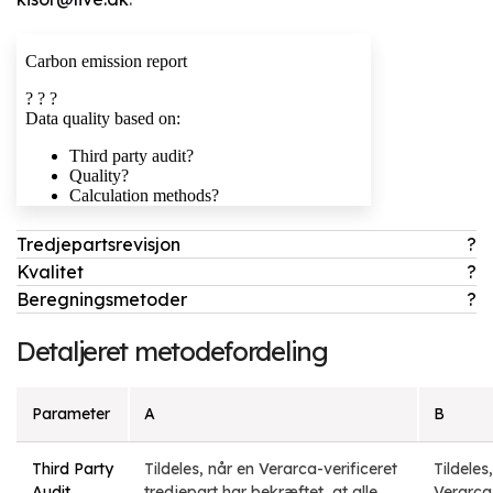
Tredjepartsrevisjon
?
Kvalitet
?
Beregningsmetoder
?
Detaljeret metodefordeling
Parameter
A
B
Third Party
Tildeles, når en Verarca-verificeret
Tildeles
Audit
tredjepart har bekræftet, at alle
Verarca-