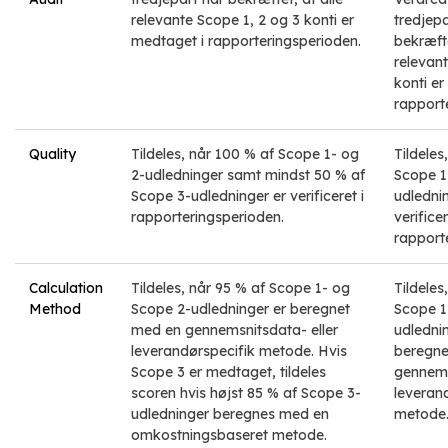
relevante Scope 1, 2 og 3 konti er
tredjepa
medtaget i rapporteringsperioden.
bekræfte
relevan
konti er
rapport
Quality
Tildeles, når 100 % af Scope 1- og
Tildeles
2-udledninger samt mindst 50 % af
Scope 1
Scope 3-udledninger er verificeret i
udledni
rapporteringsperioden.
verificer
rapport
Calculation
Tildeles, når 95 % af Scope 1- og
Tildeles
Method
Scope 2-udledninger er beregnet
Scope 1
med en gennemsnitsdata- eller
udledni
leverandørspecifik metode. Hvis
beregne
Scope 3 er medtaget, tildeles
gennems
scoren hvis højst 85 % af Scope 3-
leveran
udledninger beregnes med en
metode
omkostningsbaseret metode.