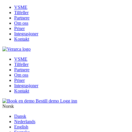
VSME
Tilfeller
Partnere
Om oss
Priser
Integrasjoner
Kontakt
VSME
Tilfeller
Partnere
Om oss
Priser
Integrasjoner
Kontakt
Bestill demo
Logg inn
Norsk
Dansk
Nederlands
English