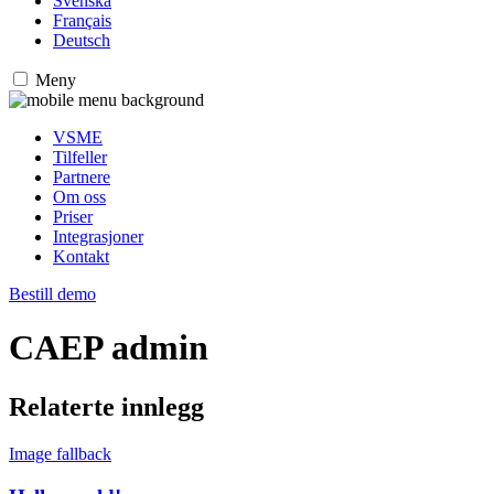
Svenska
Français
Deutsch
Meny
VSME
Tilfeller
Partnere
Om oss
Priser
Integrasjoner
Kontakt
Bestill demo
CAEP admin
Relaterte innlegg
Image fallback